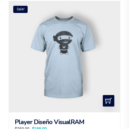
Sale!
Player Diseño VisualRAM
$
250.00
$
199.00